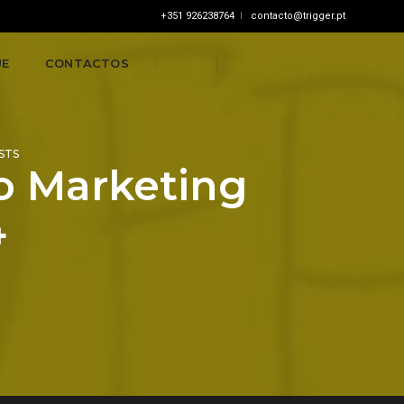
+351 926238764
contacto@trigger.pt
UE
CONTACTOS
STS
no Marketing
4