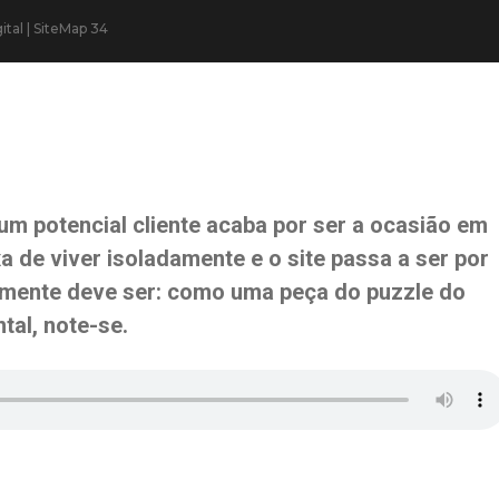
tal | SiteMap 34
um potencial cliente acaba por ser a ocasião em
a de viver isoladamente e o site passa a ser por
lmente deve ser: como uma
peça do puzzle
do
tal, note-se.