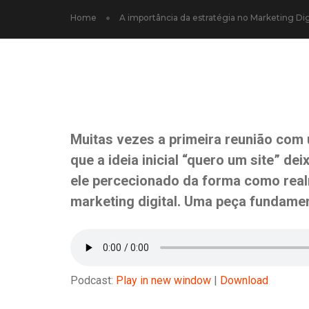
Home
A importância da estratégia no Marketing Digi
Muitas vezes a primeira reunião com 
que a
ideia inicial “quero um site”
deix
ele percecionado da forma como rea
marketing digital. Uma peça fundamen
Podcast:
Play in new window
|
Download