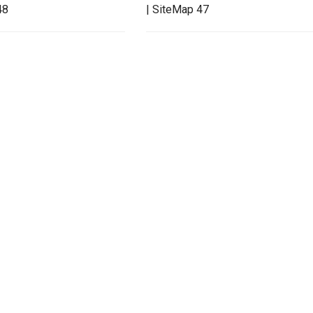
48
| SiteMap 47