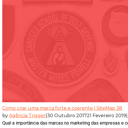
Como criar uma marca forte e coerente | SiteMap 38
by
Agência Trigger
|
30 Outubro 2017
21 Fevereiro 2019
|
Qual a importância das marcas no marketing das empresas e co