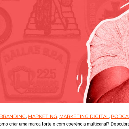
BRANDING
,
MARKETING
,
MARKETING DIGITAL
,
PODCA
mo criar uma marca forte e com coerência multicanal? Descubra