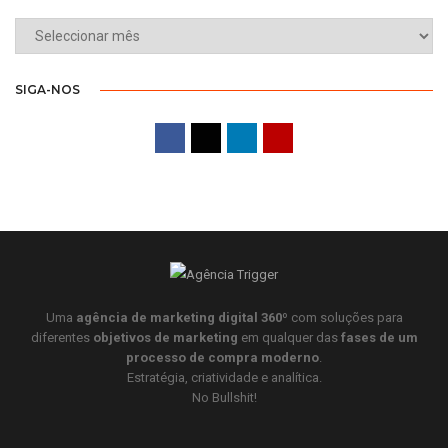
ARQUIVO
SIGA-NOS
Uma
agência de marketing digital 360º
com soluções para
diferentes
objetivos de marketing
em qualquer das
fases de um
processo de compra moderno
.
Estratégia, criatividade e analítica.
No Bullshit!