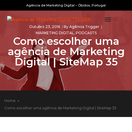
Agência de Marketing Digital – Óbidos, Portugal
Toggle
Outubro 23, 2016
By
Agência Trigger
Navigatio
MARKETING DIGITAL
,
PODCASTS
Como escolher uma
agência de Marketing
Digital | SiteMap 35
Home
Como escolher uma agência de Marketing Digital | SiteMap 35