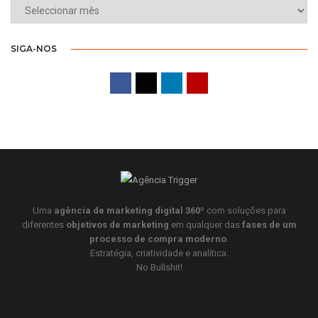
ARQUIVO
SIGA-NOS
Uma
agência de marketing digital 360º
com soluções para
diferentes
objetivos de marketing
em qualquer das
fases de um
processo de compra moderno
.
Estratégia, criatividade e analítica.
No Bullshit!