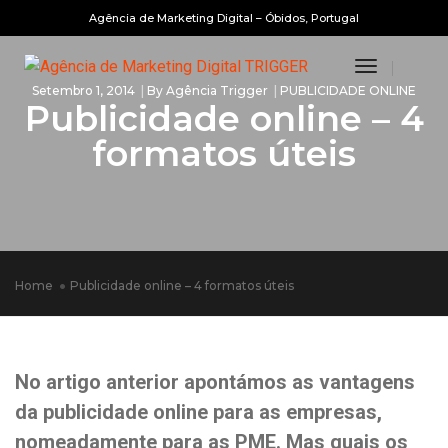
Agência de Marketing Digital – Óbidos, Portugal
Toggle
Setembro 1, 2014
By
Agência Trigger
PUBLICIDADE ONLINE
Navigatio
Publicidade online – 4
formatos úteis
Home
Publicidade online – 4 formatos úteis
No artigo anterior apontámos as vantagens
da
publicidade online
para as empresas,
nomeadamente para as PME. Mas
quais os