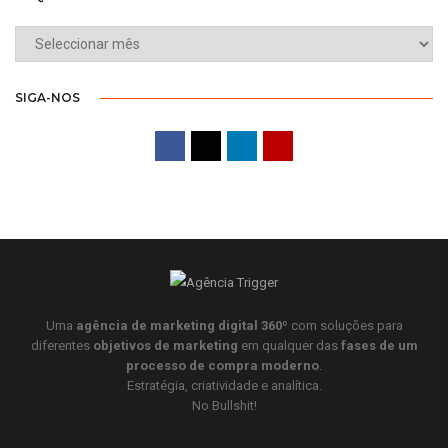
ARQUIVO
SIGA-NOS
Uma
agência de marketing digital 360º
com soluções para
diferentes
objetivos de marketing
em qualquer das
fases de um
processo de compra moderno
.
Estratégia, criatividade e analítica.
No Bullshit!