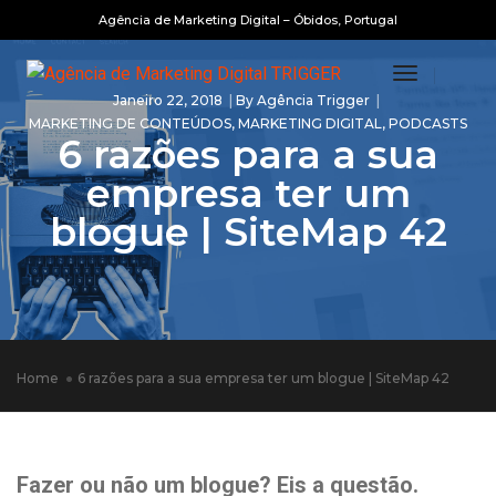
Agência de Marketing Digital – Óbidos, Portugal
Toggle
Janeiro 22, 2018
By
Agência Trigger
Navigatio
MARKETING DE CONTEÚDOS
,
MARKETING DIGITAL
,
PODCASTS
6 razões para a sua
empresa ter um
blogue | SiteMap 42
Home
6 razões para a sua empresa ter um blogue | SiteMap 42
Fazer ou não um blogue?
Eis a questão.